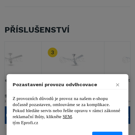
PŘÍSLUŠENSTVÍ
3
Master E56002
Master E60002
×
Pozastavení provozu odvlhcovace
6 129 Kč
6 913 Kč
Z provozních důvodů je provoz na našem e-shopu 
7 416 Kč s DPH
8 364 Kč s DPH
dočasně pozastaven, omlouváme se za komplikace.
Pokud hledáte servis nebo řešíte opravu v rámci zákonné 
DETAIL
DETAIL
reklamační lhůty, kl
ikněte 
SEM
.
tým 
Eprofi.cz