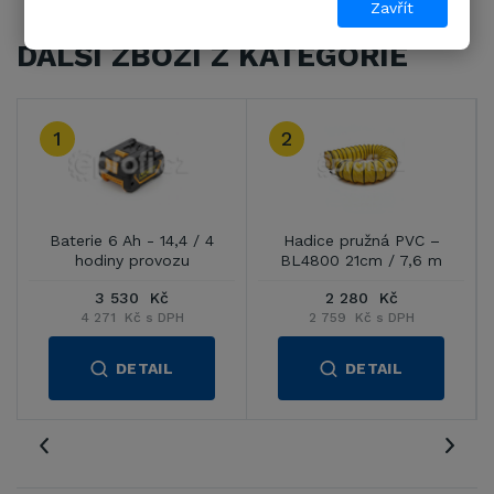
Zavřít
DALŠÍ ZBOŽÍ Z KATEGORIE
3
–
Hadice pružná PVC –
Hadice pružná PVC –
 m
BL6800 31cm / 7,6 m
BL8800 41cm / 7,6 m
3 530 Kč
4 069 Kč
4 271 Kč s DPH
4 923 Kč s DPH
DETAIL
DETAIL