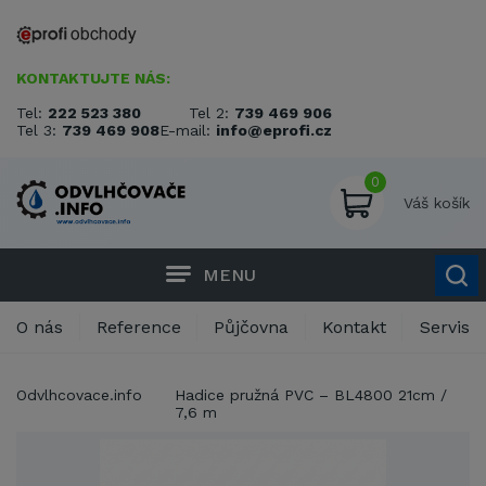
KONTAKTUJTE NÁS:
Tel:
222 523 380
Tel 2:
739 469 906
Tel 3:
739 469 908
E-mail:
info@eprofi.cz
0
Váš košík
MENU
O nás
Reference
Půjčovna
Kontakt
Servis
Odvlhcovace.info
Hadice pružná PVC – BL4800 21cm /
7,6 m