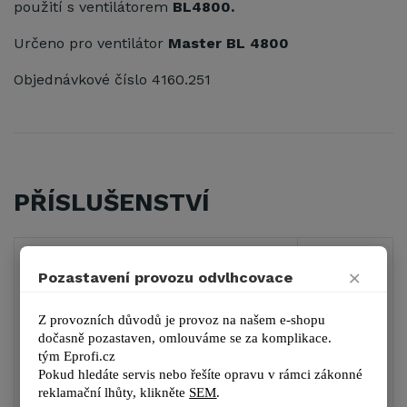
použití s ventilátorem
BL4800.
Určeno pro ventilátor
Master BL 4800
Objednávkové číslo 4160.251
PŘÍSLUŠENSTVÍ
1
×
Pozastavení provozu odvlhcovace
Z provozních důvodů je provoz na našem e-shopu 
dočasně pozastaven, omlouváme se za komplikace.
MASTER BL 4800
tým 
Eprofi.cz
Pokud hledáte servis nebo řešíte opravu v rámci zákonné 
reklamační lhůty, kl
ikněte 
SEM
.
4 839 Kč