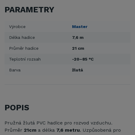
PARAMETRY
Výrobce
Master
Délka hadice
7,6 m
Průměr hadice
21 cm
Teplotní rozsah
-20–85 °C
Barva
žlutá
POPIS
Pružná žlutá PVC hadice pro rozvod vzduchu.
Průměr
21cm
a délka
7,6 metru
. Uzpůsobená pro