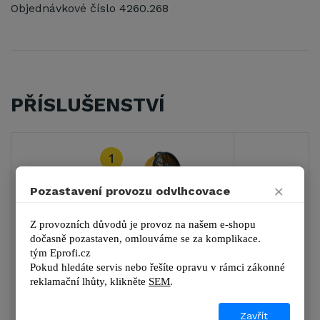
Objednávkové číslo 4260.268
PŘÍSLUŠENSTVÍ
1
×
Pozastavení provozu odvlhcovace
Z provozních důvodů je provoz na našem e-shopu 
Master DFB 16
dočasně pozastaven, omlouváme se za komplikace.
tým 
Eprofi.cz
4 853 Kč
Pokud hledáte servis nebo řešíte opravu v rámci zákonné 
5 872 Kč s DPH
reklamační lhůty, kl
ikněte 
SEM
.
DETAIL
Zavřít