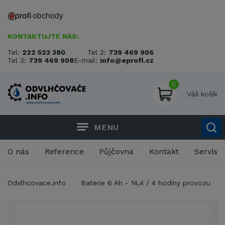
KONTAKTUJTE NÁS:
Tel:
222 523 380
Tel 2:
739 469 906
Tel 3:
739 469 908
E-mail:
info@eprofi.cz
0
Váš košík
MENU
O nás
Reference
Půjčovna
Kontakt
Servis
Odvlhcovace.info
Baterie 6 Ah - 14,4 / 4 hodiny provozu