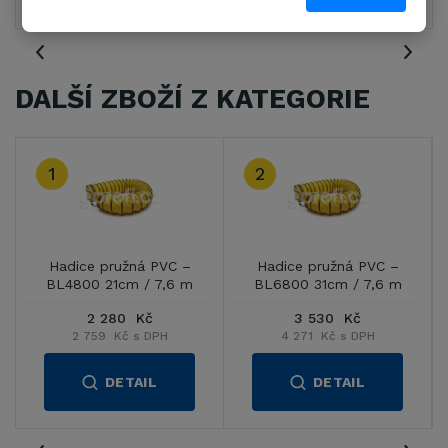
DALŠÍ ZBOŽÍ Z KATEGORIE
2
3
C –
Hadice pružná PVC –
Hadice pružná PVC –
6 m
BL6800 31cm / 7,6 m
BL8800 41cm / 7,6 m
3 530 Kč
4 069 Kč
4 271 Kč s DPH
4 923 Kč s DPH
DETAIL
DETAIL