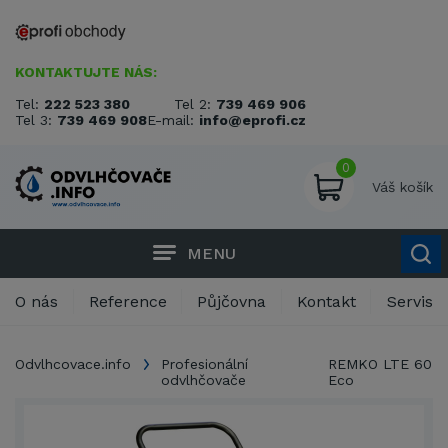
KONTAKTUJTE NÁS:
Tel:
222 523 380
Tel 2:
739 469 906
Tel 3:
739 469 908
E-mail:
info@eprofi.cz
0
Váš košík
MENU
O nás
Reference
Půjčovna
Kontakt
Servis
Odvlhcovace.info
Profesionální
REMKO LTE 60
odvlhčovače
Eco