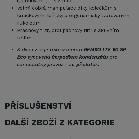
(„stohování“) – viz foto
Velmi dobrá manipulace díky kolečkům s
kuličkovými ložisky a ergonomicky tvarovaným
rukojetím
Prachový filtr, protipachový filtr s aktivním
uhlím
K dispozici je také varianta
REMKO LTE 60 SP
Eco
vybavená
čerpadlem kondenzátu
pro
samostatný provoz - za příplatek.
PŘÍSLUŠENSTVÍ
DALŠÍ ZBOŽÍ Z KATEGORIE