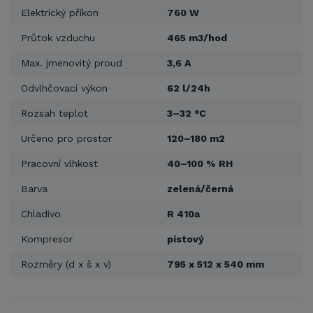
Elektrický příkon
760 W
Průtok vzduchu
465 m3/hod
Max. jmenovitý proud
3,6 A
Odvlhčovací výkon
62 l/24h
Rozsah teplot
3–32 °C
Určeno pro prostor
120–180 m2
Pracovní vlhkost
40–100 % RH
Barva
zelená/černá
Chladivo
R 410a
Kompresor
pístový
Rozměry (d x š x v)
795 x 512 x 540 mm