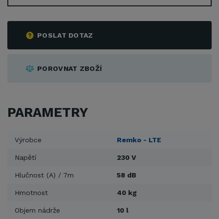
POSLAT DOTAZ
POROVNAT ZBOŽÍ
PARAMETRY
Výrobce
Remko - LTE
Napětí
230 V
Hlučnost (A) / 7m
58 dB
Hmotnost
40 kg
Objem nádrže
10 l