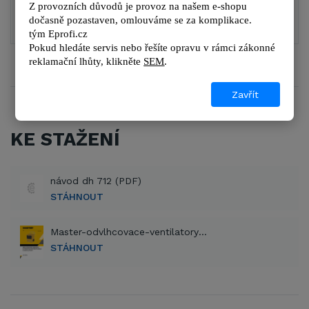
Z provozních důvodů je provoz na našem e-shopu 
DETAIL
DETAIL
dočasně pozastaven, omlouváme se za komplikace.
tým 
Eprofi.cz
Pokud hledáte servis nebo řešíte opravu v rámci zákonné 
reklamační lhůty, kl
ikněte 
SEM
.
Zavřít
KE STAŽENÍ
návod dh 712 (PDF)
STÁHNOUT
Master-odvlhcovace-ventilatory-katalog-2014-2015 (PDF)
STÁHNOUT