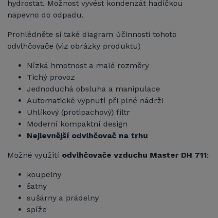
hydrostat. Možnost vyvést kondenzát hadičkou
napevno do odpadu.
Prohlédněte si také diagram účinnosti tohoto
odvlhčovače (viz obrázky produktu)
Nízká hmotnost a malé rozměry
Tichý provoz
Jednoduchá obsluha a manipulace
Automatické vypnutí při plné nádrži
Uhlíkový (protipachový) filtr
Moderní kompaktní design
Nejlevnější odvlhčovač na trhu
Možné využití
odvlhčovače vzduchu
Master DH 711
:
koupelny
šatny
sušárny a prádelny
spíže