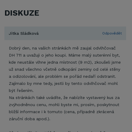
DISKUZE
Jitka Sládková
Odpovědět
Dobrý den, na vašich stránkách mě zaujal odvlhčovač
DH 711 a uvažuji o jeho koupi. Máme malý suterénní byt,
kde neustále vlhne jedna místnost (9 m2), zkoušeli jsme
už snad všechno včetně odkopání zeminy od celé stěny
a odizolování, ale problém se pořád nedaří odstranit.
Zajímalo by mne tedy, jestli by tento odvlhčovač mohl
být řešením.
Na stránkách také uvádíte, že nabízíte vystavený kus za
zvýhodněnou cenu, mohli byste mi, prosím, poskytnout
bližší informace i k tomuto (cena, případně zkrácená
záruční doba apod.).