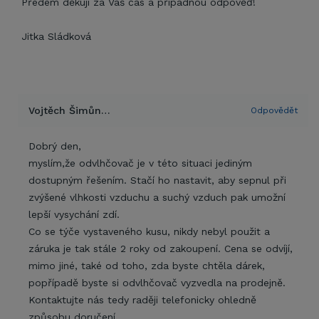
Předem děkuji za Váš čas a případnou odpověď!
Jitka Sládková
Vojtěch Šimůnek | EPROFI.CZ s.r.o.
Odpovědět
Dobrý den,
myslím,že odvlhčovač je v této situaci jediným
dostupným řešením. Stačí ho nastavit, aby sepnul při
zvýšené vlhkosti vzduchu a suchý vzduch pak umožní
lepší vysychání zdí.
Co se týče vystaveného kusu, nikdy nebyl použit a
záruka je tak stále 2 roky od zakoupení. Cena se odvíjí,
mimo jiné, také od toho, zda byste chtěla dárek,
popřípadě byste si odvlhčovač vyzvedla na prodejně.
Kontaktujte nás tedy raději telefonicky ohledně
způsobu doručení.