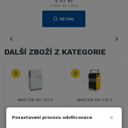
4 131 Kč
4 999 Kč s DPH
DETAIL
DALŠÍ ZBOŽÍ Z KATEGORIE
2
3
MASTER DH 721 P
MASTER DH 732 P
11 707 Kč
17 072 Kč
×
Pozastavení provozu odvlhcovace
14 165 Kč s DPH
20 657 Kč s DPH