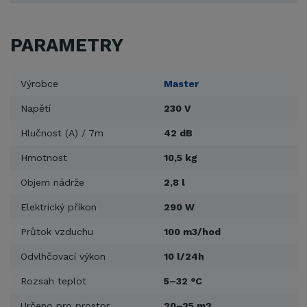
PARAMETRY
Výrobce
Master
Napětí
230 V
Hlučnost (A) / 7m
42 dB
Hmotnost
10,5 kg
Objem nádrže
2,8 l
Elektrický příkon
290 W
Průtok vzduchu
100 m3/hod
Odvlhčovací výkon
10 l/24h
Rozsah teplot
5–32 °C
Určeno pro prostor
20–25 m2