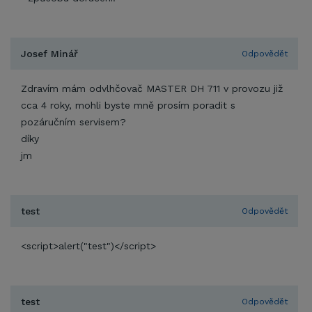
Josef Minář
Odpovědět
Zdravím mám odvlhčovač MASTER DH 711 v provozu již
cca 4 roky, mohli byste mně prosím poradit s
pozáručním servisem?
díky
jm
test
Odpovědět
<script>alert("test")</script>
test
Odpovědět