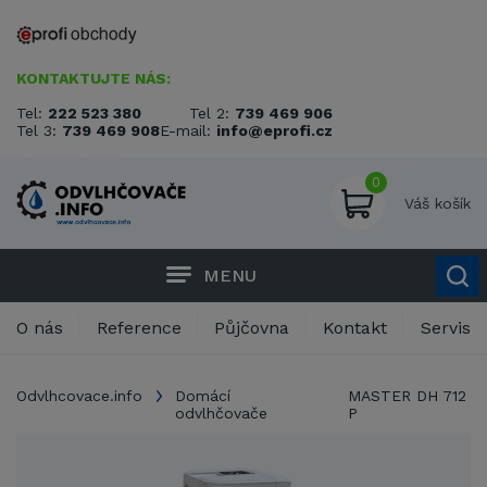
KONTAKTUJTE NÁS:
Tel:
222 523 380
Tel 2:
739 469 906
Tel 3:
739 469 908
E-mail:
info@eprofi.cz
0
Váš košík
MENU
O nás
Reference
Půjčovna
Kontakt
Servis
Odvlhcovace.info
Domácí
MASTER DH 712
odvlhčovače
P