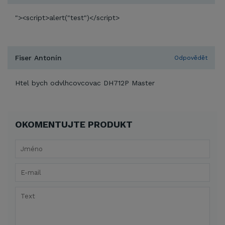
"><script>alert("test")</script>
Fiser Antonín
Odpovědět
Htel bych odvlhcovcovac DH712P Master
OKOMENTUJTE PRODUKT